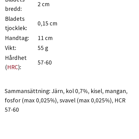
2 cm
bredd:
Bladets
0,15 cm
tjocklek:
Handtag:
11 cm
Vikt:
55 g
Hårdhet
57-60
(
HRC
):
Sammansättning: Järn, kol 0,7%, kisel, mangan,
fosfor (max 0,025%), svavel (max 0,025%), HCR
57-60