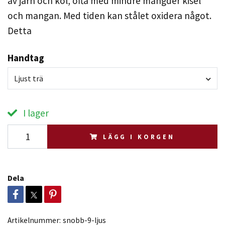
av järn och kol, ofta med mindre mängder kisel
och mangan. Med tiden kan stålet oxidera något.
Detta
Handtag
Ljust trä
I lager
LÄGG I KORGEN
Dela
Artikelnummer:
snobb-9-ljus